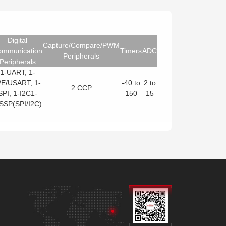
Digital
Capture/Compare/PWM
ommunication
Timers
ADC
Peripherals
Peripherals
1-UART, 1-
/E/USART, 1-
-40 to
2 to
2 CCP
SPI, 1-I2C1-
150
15
SSP(SPI/I2C)