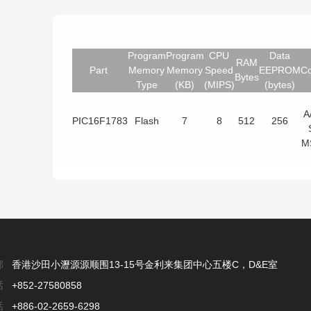
Program
Program
CPU
Data
RAM
Part
Memory
Memory
Speed
EEPROM
C
Bytes
Type
(KB)
(MIPS)
(bytes)
A
PIC16F1783
Flash
7
8
512
256
M
部
香港沙田小瀝源源顺围13-15号金利来集团中心五楼C，D&E室
话
+852-27580858
话
+886-02-2659-6298