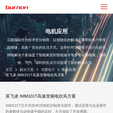
电机应用
贝能国际作为技术型分销商，以智能化的解决方案帮助用户享受
到便捷、高效、安全的生活方式。这些针对消费电子设计出的可
持续解决方案涵盖了智能家居到智能城市等多个应用领域，为高
效、节约、省时的生活方式提供了新的解决方法。
首页
解决方案
消费电子
电机应用
英飞凌 IMM101T高速变频电吹风方案
英飞凌 IMM101T高速变频电吹风方案
IMM101T芯片内含MCE电机控制算法固件，通过设置马达及硬件
的参数使马达快速平稳的运转，大大缩短了开发周期。