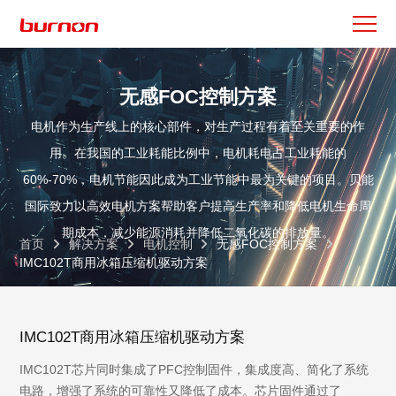
无感FOC控制方案
电机作为生产线上的核心部件，对生产过程有着至关重要的作
用。在我国的工业耗能比例中，电机耗电占工业耗能的
60%-70%，电机节能因此成为工业节能中最为关键的项目。贝能
国际致力以高效电机方案帮助客户提高生产率和降低电机生命周
期成本，减少能源消耗并降低二氧化碳的排放量。
首页
解决方案
电机控制
无感FOC控制方案
IMC102T商用冰箱压缩机驱动方案
IMC102T商用冰箱压缩机驱动方案
IMC102T芯片同时集成了PFC控制固件，集成度高、简化了系统
电路，增强了系统的可靠性又降低了成本。芯片固件通过了