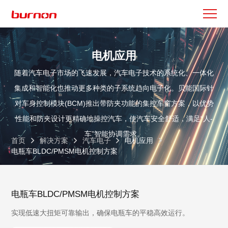
电机应用
随着汽车电子市场的飞速发展，汽车电子技术的系统化、一体化
集成和智能化也推动更多种类的子系统趋向电子化。贝能国际针
对车身控制模块(BCM)推出带防夹功能的集控车窗方案，以优势
性能和防夹设计更精确地操控汽车，使汽车安全舒适，满足“人-
车”智能协调需求。
首页
解决方案
汽车电子
电机应用
电瓶车BLDC/PMSM电机控制方案
电瓶车BLDC/PMSM电机控制方案
实现低速大扭矩可靠输出，确保电瓶车的平稳高效运行。