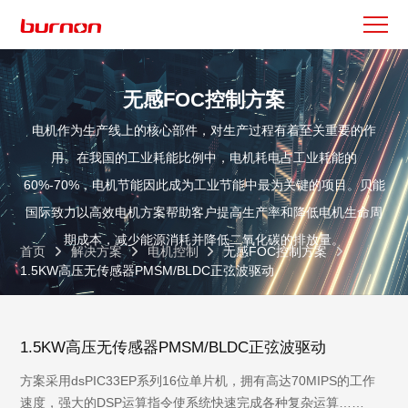
无感FOC控制方案
电机作为生产线上的核心部件，对生产过程有着至关重要的作
用。在我国的工业耗能比例中，电机耗电占工业耗能的
60%-70%，电机节能因此成为工业节能中最为关键的项目。贝能
国际致力以高效电机方案帮助客户提高生产率和降低电机生命周
期成本，减少能源消耗并降低二氧化碳的排放量。
首页
解决方案
电机控制
无感FOC控制方案
1.5KW高压无传感器PMSM/BLDC正弦波驱动
1.5KW高压无传感器PMSM/BLDC正弦波驱动
方案采用dsPIC33EP系列16位单片机，拥有高达70MIPS的工作
速度，强大的DSP运算指令使系统快速完成各种复杂运算……